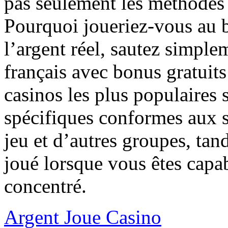
pas seulement les méthodes
Pourquoi joueriez-vous au b
l’argent réel, sautez simple
français avec bonus gratuits 
casinos les plus populaires s
spécifiques conformes aux s
jeu et d’autres groupes, tan
joué lorsque vous êtes capa
concentré.
Argent Joue Casino