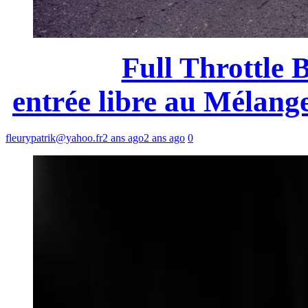
Full Throttle 
entrée libre au Mélang
fleurypatrik@yahoo.fr
2 ans ago
2 ans ago
0